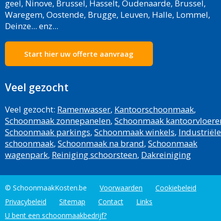
geel, Ninove, Brussel, Hasselt, Oudenaarde, Brussel,
Waregem, Oostende, Brugge, Leuven, Halle, Lommel,
Deinze... enz...
Start hier uw offerte aanvraag
Veel gezocht
Veel gezocht:
Ramenwasser
,
Kantoorschoonmaak
,
Schoonmaak zonnepanelen
,
Schoonmaak kantoorvloere
Schoonmaak parkings
,
Schoonmaak winkels
,
Industriële
schoonmaak
,
Schoonmaak na brand
,
Schoonmaak
wagenpark
,
Reiniging schoorsteen
,
Dakreiniging
© SchoonmaakKosten.be
Voorwaarden
Cookiebeleid
Privacybeleid
Sitemap
Contact
Links
U bent een schoonmaakbedrijf?