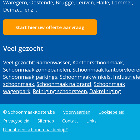
Waregem, Oostende, Brugge, Leuven, Halle, Lommel,
Deinze... enz...
Start hier uw offerte aanvraag
Veel gezocht
Veel gezocht:
Ramenwasser
,
Kantoorschoonmaak
,
Schoonmaak zonnepanelen
,
Schoonmaak kantoorvloere
Schoonmaak parkings
,
Schoonmaak winkels
,
Industriële
schoonmaak
,
Schoonmaak na brand
,
Schoonmaak
wagenpark
,
Reiniging schoorsteen
,
Dakreiniging
© SchoonmaakKosten.be
Voorwaarden
Cookiebeleid
Privacybeleid
Sitemap
Contact
Links
U bent een schoonmaakbedrijf?