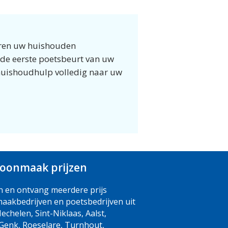
eren uw huishouden
 de eerste poetsbeurt van uw
 huishoudhulp volledig naar uw
choonmaak prijzen
n en ontvang meerdere prijs
aakbedrijven en poetsbedrijven uit
Mechelen, Sint-Niklaas, Aalst,
, Genk, Roeselare, Turnhout,