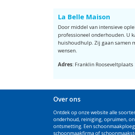
La Belle Maison
Door middel van intensieve opl
professioneel onderhouden. U ka
huishoudhulp. Zij gaan samen me
wensen.
Adres
: Franklin Rooseveltplaat
Over ons
Ontdek op onze website alle soort
onderhoud, reiniging, opruimen, o
ontsmetting. Een schoonmaakploeg
schoonmaakfirma of schoonmaakster