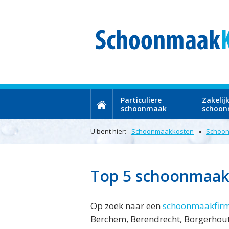
Particuliere
Zakelij
schoonmaak
schoo
U bent hier:
Schoonmaakkosten
Schoon
Top 5 schoonmaak
Op zoek naar een
schoonmaakfirm
Berchem, Berendrecht, Borgerhout,