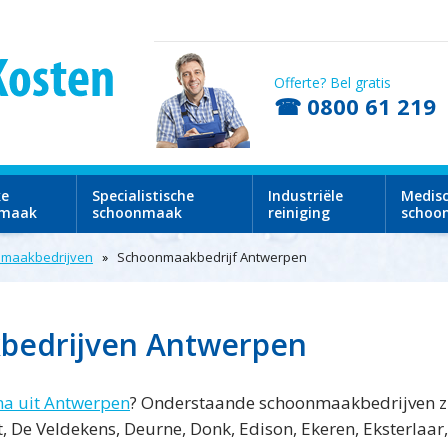
Offerte? Bel gratis
☎ 0800 61 219
ke
Specialistische
Industriële
Medis
nmaak
schoonmaak
reiniging
schoo
maakbedrijven
Schoonmaakbedrijf Antwerpen
bedrijven Antwerpen
a uit Antwerpen
? Onderstaande schoonmaakbedrijven zij
 De Veldekens, Deurne, Donk, Edison, Ekeren, Eksterlaar