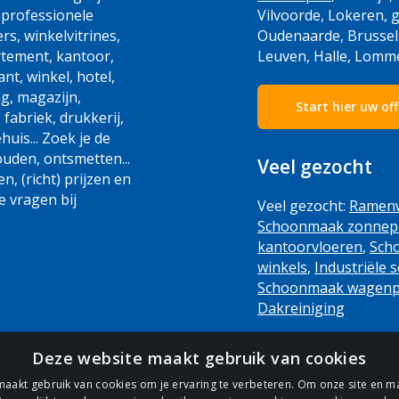
professionele
Vilvoorde, Lokeren, g
, winkelvitrines,
Oudenaarde, Brussel
rtement, kantoor,
Leuven, Halle, Lommel,
ant, winkel, hotel,
ng, magazijn,
Start hier uw of
 fabriek, drukkerij,
uis... Zoek je de
uden, ontsmetten...
Veel gezocht
n, (richt) prijzen en
e vragen bij
Veel gezocht:
Ramen
Schoonmaak zonnep
kantoorvloeren
,
Sch
winkels
,
Industriële
Schoonmaak wagenp
Dakreiniging
Deze website maakt gebruik van cookies
maakt gebruik van cookies om je ervaring te verbeteren. Om onze site en m