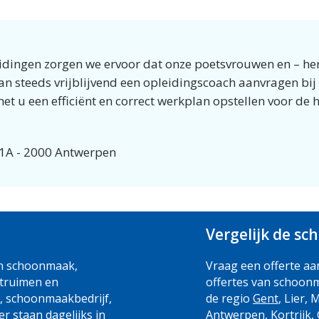
eidingen zorgen we ervoor dat onze poetsvrouwen en – h
n steeds vrijblijvend een opleidingscoach aanvragen bij
t u een efficiënt en correct werkplan opstellen voor de
s 1A - 2000 Antwerpen
Vergelijk de s
en schoonmaak,
Vraag een offerte aa
ntruimen en
offertes van schoonm
, schoonmaakbedrijf,
de regio
Gent
, Lier, 
 staan dagelijks in
Antwerpen
, Kortrijk