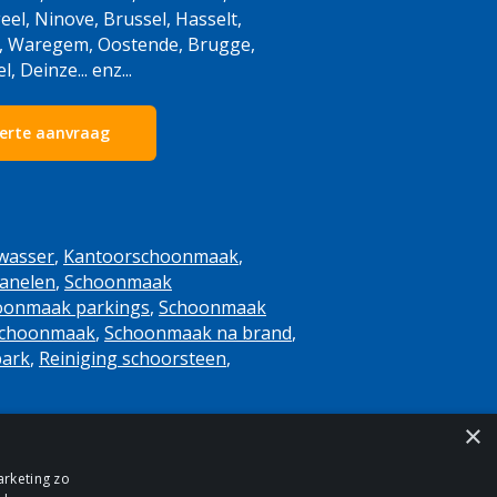
eel, Ninove, Brussel, Hasselt,
, Waregem, Oostende, Brugge,
 Deinze... enz...
ferte aanvraag
wasser
,
Kantoorschoonmaak
,
anelen
,
Schoonmaak
oonmaak parkings
,
Schoonmaak
 schoonmaak
,
Schoonmaak na brand
,
ark
,
Reiniging schoorsteen
,
×
arketing zo