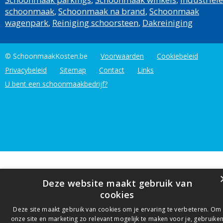
schoonmaak
,
Schoonmaak na brand
,
Schoonmaak
wagenpark
,
Reiniging schoorsteen
,
Dakreiniging
© SchoonmaakKosten.be
Voorwaarden
Cookiebeleid
Privacybeleid
Sitemap
Contact
Links
U bent een schoonmaakbedrijf?
Deze website maakt gebruik van
cookies
Deze site maakt gebruik van cookies om je ervaring te verbeteren. Om
onze site en marketing zo relevant mogelijk te maken voor je, gebruike