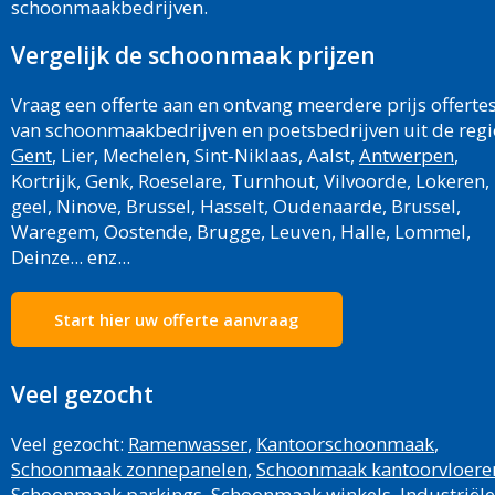
schoonmaakbedrijven.
Vergelijk de schoonmaak prijzen
Vraag een offerte aan en ontvang meerdere prijs offerte
van schoonmaakbedrijven en poetsbedrijven uit de regi
Gent
, Lier, Mechelen, Sint-Niklaas, Aalst,
Antwerpen
,
Kortrijk, Genk, Roeselare, Turnhout, Vilvoorde, Lokeren,
geel, Ninove, Brussel, Hasselt, Oudenaarde, Brussel,
Waregem, Oostende, Brugge, Leuven, Halle, Lommel,
Deinze... enz...
Start hier uw offerte aanvraag
Veel gezocht
Veel gezocht:
Ramenwasser
,
Kantoorschoonmaak
,
Schoonmaak zonnepanelen
,
Schoonmaak kantoorvloere
Schoonmaak parkings
,
Schoonmaak winkels
,
Industriële