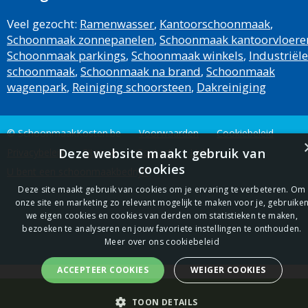
Veel gezocht:
Ramenwasser
,
Kantoorschoonmaak
,
Schoonmaak zonnepanelen
,
Schoonmaak kantoorvloere
Schoonmaak parkings
,
Schoonmaak winkels
,
Industriële
schoonmaak
,
Schoonmaak na brand
,
Schoonmaak
wagenpark
,
Reiniging schoorsteen
,
Dakreiniging
© SchoonmaakKosten.be
Voorwaarden
Cookiebeleid
Deze website maakt gebruik van
Privacybeleid
Sitemap
Contact
Links
cookies
U bent een schoonmaakbedrijf?
Deze site maakt gebruik van cookies om je ervaring te verbeteren. Om
onze site en marketing zo relevant mogelijk te maken voor je, gebruike
we eigen cookies en cookies van derden om statistieken te maken,
bezoeken te analyseren en jouw favoriete instellingen te onthouden.
Meer over ons cookiebeleid
ACCEPTEER COOKIES
WEIGER COOKIES
Offerte
TOON DETAILS