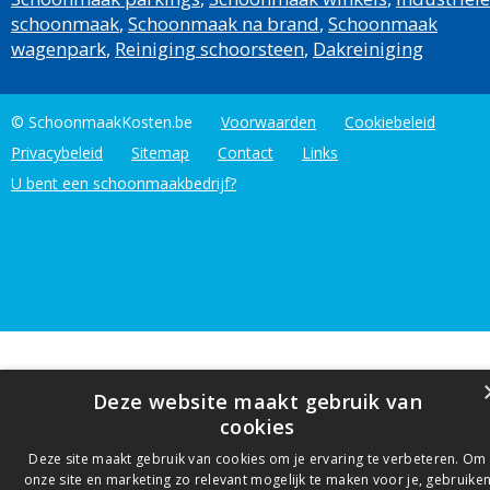
schoonmaak
,
Schoonmaak na brand
,
Schoonmaak
wagenpark
,
Reiniging schoorsteen
,
Dakreiniging
© SchoonmaakKosten.be
Voorwaarden
Cookiebeleid
Privacybeleid
Sitemap
Contact
Links
U bent een schoonmaakbedrijf?
Deze website maakt gebruik van
cookies
Deze site maakt gebruik van cookies om je ervaring te verbeteren. Om
onze site en marketing zo relevant mogelijk te maken voor je, gebruike