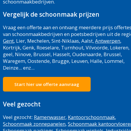
schoonmaakbedrijven.
Vergelijk de schoonmaak prijzen
Vraag een offerte aan en ontvang meerdere prijs offerte
van schoonmaakbedrijven en poetsbedrijven uit de regi
Gent
, Lier, Mechelen, Sint-Niklaas, Aalst,
Antwerpen
,
Kortrijk, Genk, Roeselare, Turnhout, Vilvoorde, Lokeren,
geel, Ninove, Brussel, Hasselt, Oudenaarde, Brussel,
Waregem, Oostende, Brugge, Leuven, Halle, Lommel,
Deinze... enz...
Start hier uw offerte aanvraag
Veel gezocht
Veel gezocht:
Ramenwasser
,
Kantoorschoonmaak
,
Schoonmaak zonnepanelen
,
Schoonmaak kantoorvloere
Schoonmaak parkings
,
Schoonmaak winkels
,
Industriële