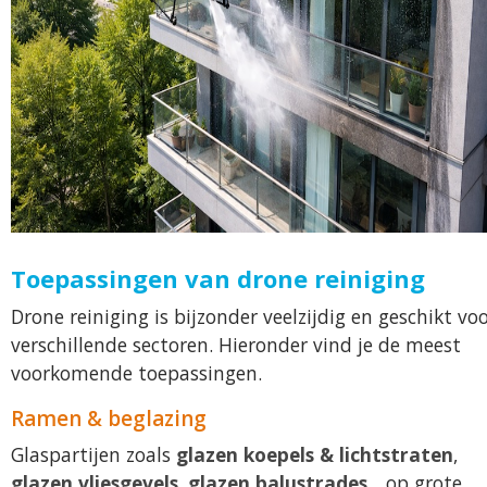
Toepassingen van drone reiniging
Drone reiniging is bijzonder veelzijdig en geschikt vo
verschillende sectoren. Hieronder vind je de meest
voorkomende toepassingen.
Ramen & beglazing
Glaspartijen zoals
glazen koepels & lichtstraten
,
glazen vliesgevels
,
glazen balustrades
... op grote