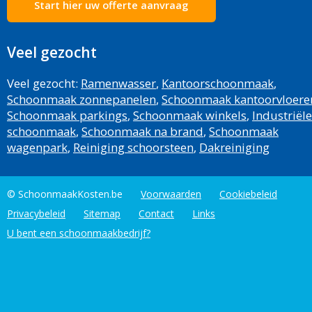
Start hier uw offerte aanvraag
Veel gezocht
Veel gezocht:
Ramenwasser
,
Kantoorschoonmaak
,
Schoonmaak zonnepanelen
,
Schoonmaak kantoorvloere
Schoonmaak parkings
,
Schoonmaak winkels
,
Industriële
schoonmaak
,
Schoonmaak na brand
,
Schoonmaak
wagenpark
,
Reiniging schoorsteen
,
Dakreiniging
© SchoonmaakKosten.be
Voorwaarden
Cookiebeleid
Privacybeleid
Sitemap
Contact
Links
U bent een schoonmaakbedrijf?