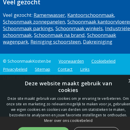
Veel gezocht
Veel gezocht:
Ramenwasser
,
Kantoorschoonmaak
,
Schoonmaak zonnepanelen
,
Schoonmaak kantoorvloere
Schoonmaak parkings
,
Schoonmaak winkels
,
Industriële
schoonmaak
,
Schoonmaak na brand
,
Schoonmaak
wagenpark
,
Reiniging schoorsteen
,
Dakreiniging
© SchoonmaakKosten.be
Voorwaarden
Cookiebeleid
Privacybeleid
Sitemap
Contact
Links
U bent een schoonmaakbedrijf?
Deze website maakt gebruik van
cookies
Deze site maakt gebruik van cookies om je ervaring te verbeteren. Om
onze site en marketing zo relevant mogelijk te maken voor je, gebruike
we eigen cookies en cookies van derden om statistieken te maken,
bezoeken te analyseren en jouw favoriete instellingen te onthouden.
Meer over ons cookiebeleid